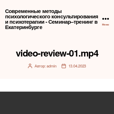
Современные методы
психологического консультирования
и психотерапии - Семинар–тренинг в
Меню
Екатеринбурге
video-review-01.mp4
Автор:
admin
13.04.2023
Автор
Дата
записи
записи